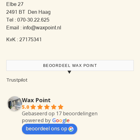
Elbe 27
2491 BT Den Haag
Tel : 070-30.22.625
Email : info@waxpoint.nl
KvK : 27175341
BEOORDEEL WAX POINT
Trustpilot
Wax Point
5.0
Gebaseerd op 17 beoordelingen
powered by
G
o
o
g
l
e
beoordeel ons op