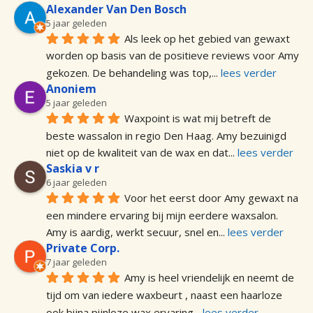
Alexander Van Den Bosch
5 jaar geleden
Als leek op het gebied van gewaxt 
worden op basis van de positieve reviews voor Amy 
gekozen. De behandeling was top,
... 
lees verder
Anoniem
5 jaar geleden
Waxpoint is wat mij betreft de 
beste wassalon in regio Den Haag. Amy bezuinigd 
niet op de kwaliteit van de wax en dat
... 
lees verder
Saskia v r
6 jaar geleden
Voor het eerst door Amy gewaxt na 
een mindere ervaring bij mijn eerdere waxsalon. 
Amy is aardig, werkt secuur, snel en
... 
lees verder
Private Corp.
7 jaar geleden
Amy is heel vriendelijk en neemt de 
tijd om van iedere waxbeurt , naast een haarloze 
ook bijna pijnloze wax ervaring
... 
lees verder