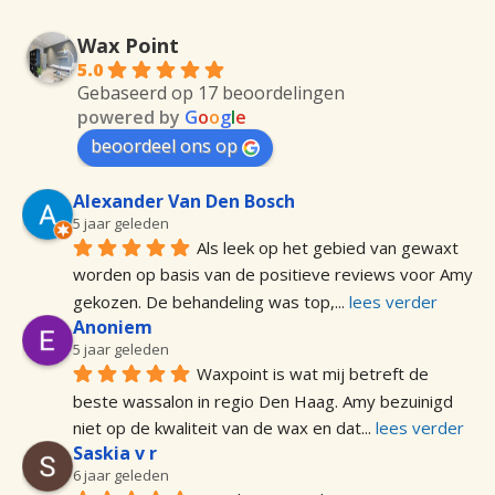
Wax Point
5.0
Gebaseerd op 17 beoordelingen
powered by
G
o
o
g
l
e
beoordeel ons op
Alexander Van Den Bosch
5 jaar geleden
Als leek op het gebied van gewaxt 
worden op basis van de positieve reviews voor Amy 
gekozen. De behandeling was top,
... 
lees verder
Anoniem
5 jaar geleden
Waxpoint is wat mij betreft de 
beste wassalon in regio Den Haag. Amy bezuinigd 
niet op de kwaliteit van de wax en dat
... 
lees verder
Saskia v r
6 jaar geleden