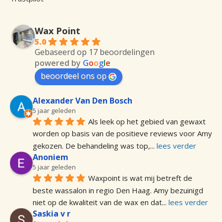
Wax Point
5.0
Gebaseerd op 17 beoordelingen
powered by
G
o
o
g
l
e
beoordeel ons op
Alexander Van Den Bosch
5 jaar geleden
Als leek op het gebied van gewaxt 
worden op basis van de positieve reviews voor Amy 
gekozen. De behandeling was top,
... 
lees verder
Anoniem
5 jaar geleden
Waxpoint is wat mij betreft de 
beste wassalon in regio Den Haag. Amy bezuinigd 
niet op de kwaliteit van de wax en dat
... 
lees verder
Saskia v r