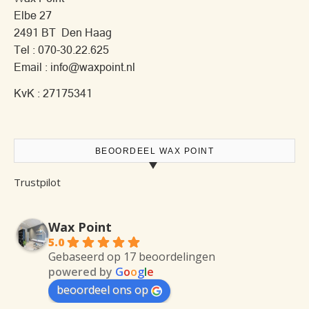
Elbe 27
2491 BT Den Haag
Tel : 070-30.22.625
Email : info@waxpoint.nl
KvK : 27175341
BEOORDEEL WAX POINT
Trustpilot
Wax Point
5.0
Gebaseerd op 17 beoordelingen
powered by
G
o
o
g
l
e
beoordeel ons op