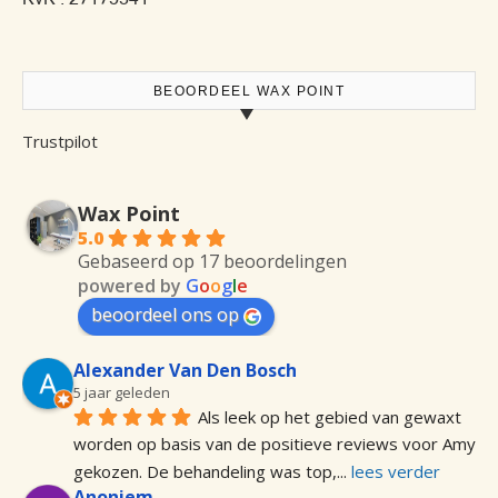
BEOORDEEL WAX POINT
Trustpilot
Wax Point
5.0
Gebaseerd op 17 beoordelingen
powered by
G
o
o
g
l
e
beoordeel ons op
Alexander Van Den Bosch
5 jaar geleden
Als leek op het gebied van gewaxt 
worden op basis van de positieve reviews voor Amy 
gekozen. De behandeling was top,
... 
lees verder
Anoniem