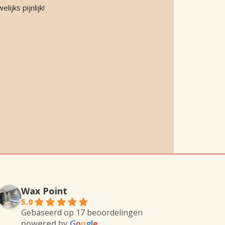
ijks pijnlijk!
Wax Point
5.0
Gebaseerd op 17 beoordelingen
powered by
G
o
o
g
l
e