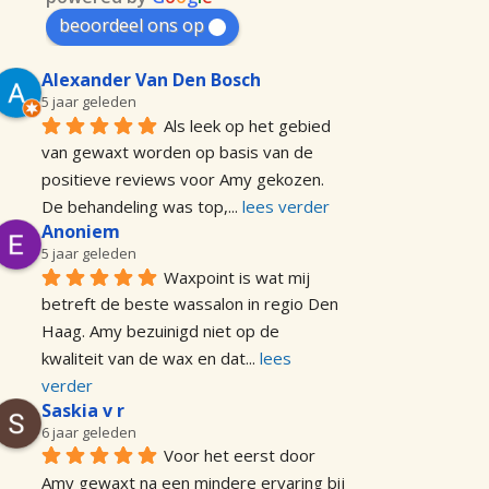
beoordeel ons op
Alexander Van Den Bosch
5 jaar geleden
Als leek op het gebied 
van gewaxt worden op basis van de 
positieve reviews voor Amy gekozen. 
De behandeling was top,
... 
lees verder
Anoniem
5 jaar geleden
Waxpoint is wat mij 
betreft de beste wassalon in regio Den 
Haag. Amy bezuinigd niet op de 
kwaliteit van de wax en dat
... 
lees 
verder
Saskia v r
6 jaar geleden
Voor het eerst door 
Amy gewaxt na een mindere ervaring bij 