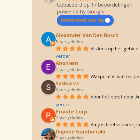
Gebaseerd op 17 beoordelingen
powered by
G
o
o
g
l
e
beoordeel ons op
Alexander Van Den Bosch
5 jaar geleden
Als leek op het gebie
verder
Anoniem
5 jaar geleden
Waxpoint is wat mij be
Saskia v r
6 jaar geleden
Voor het eerst door Am
verder
Private Corp.
7 jaar geleden
Amy is heel vriendelij
Daphne Gambieraki
7 jaar geleden